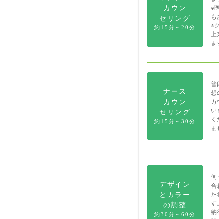
カウン
※
も
セリング
※
約15分～20分
上
ま
普
ナース
想
カウン
カ
い
セリング
く
約15分～30分
ま
伺
デザイン
合
とカラー
た
す
の調整
納
約30分～60分