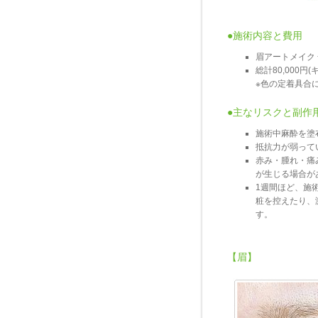
●施術内容と費用
眉アートメイク
総計80,000円
※色の定着具合
●主なリスクと副作
施術中麻酔を塗
抵抗力が弱って
赤み・腫れ・痛
が生じる場合が
1週間ほど、施
粧を控えたり、
す。
【眉】