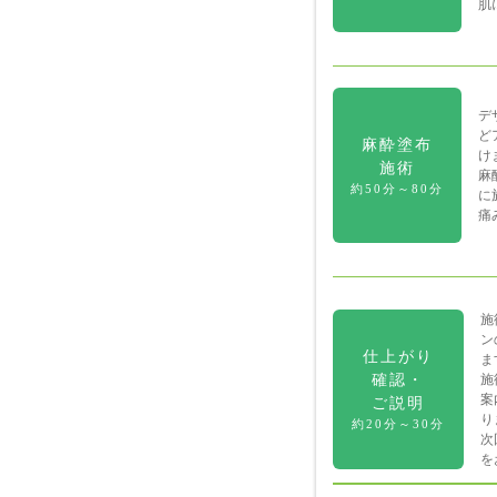
肌
デ
ど
麻酔塗布
け
施術
麻
約50分～80分
に
痛
施
ン
仕上がり
ま
確認・
施
案
ご説明
り
約20分～30分
次
を