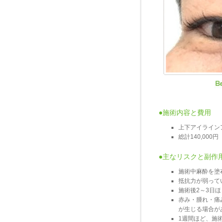
●施術内容と費用
上下アイライン
総計140,000円
●主なリスクと副作
施術中麻酔を塗
抵抗力が弱って
施術後2～3日
赤み・腫れ・痛
が生じる場合が
1週間ほど、施