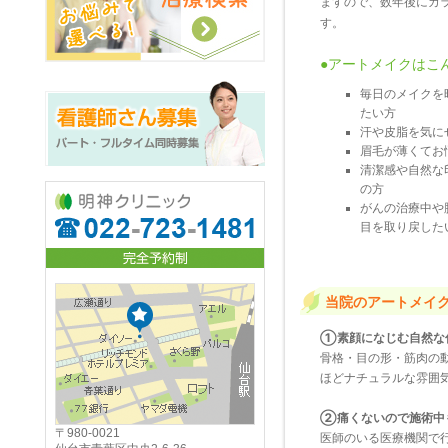
ますので、数年後にカ
す。
●アートメイクはこ
毎日のメイクを
たい方
汗や皮脂を気に
眉毛が薄くてお
清潔感や自然な
の方
がんの治療中や
目を取り戻した
当院のアートメイ
①素顔になじむ自然な
骨格・目の形・筋肉の
ほどナチュラルな雰囲
②痛くないので施術中
〒980-0021
医師のいる医療機関で