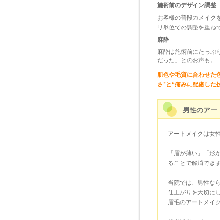
施術前のデザイン調整
お客様の普段のメイク
リ単位での調整を重ね
麻酔
麻酔は施術前にたっぷ
だった」とのお声も。
肌色や毛質に合わせた
さ”と“痛みに配慮した
男性のアー
アートメイクは女
「眉が薄い」「形
ることで解消でき
当院では、男性な
仕上がりを大切に
眉毛のアートメイ