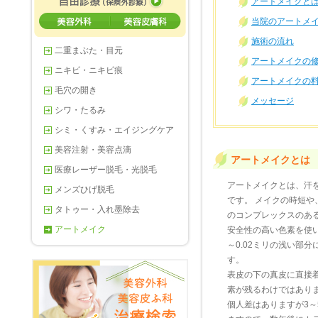
アートメイクと
当院のアートメ
施術の流れ
二重まぶた・目元
アートメイクの
ニキビ・ニキビ痕
アートメイクの
毛穴の開き
メッセージ
シワ・たるみ
シミ・くすみ・エイジングケア
美容注射・美容点滴
アートメイクとは
医療レーザー脱毛・光脱毛
アートメイクとは、汗
メンズひげ脱毛
です。 メイクの時短
タトゥー・入れ墨除去
のコンプレックスのあ
アートメイク
安全性の高い色素を使い
～0.02ミリの浅い部
す。
表皮の下の真皮に直接
素が残るわけではあり
個人差はありますが3