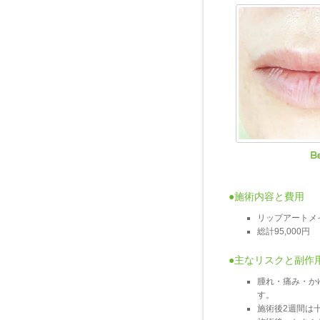
●施術内容と費用
リップアートメ
総計95,000円
●主なリスクと副作
腫れ・痛み・か
す。
施術後2週間は