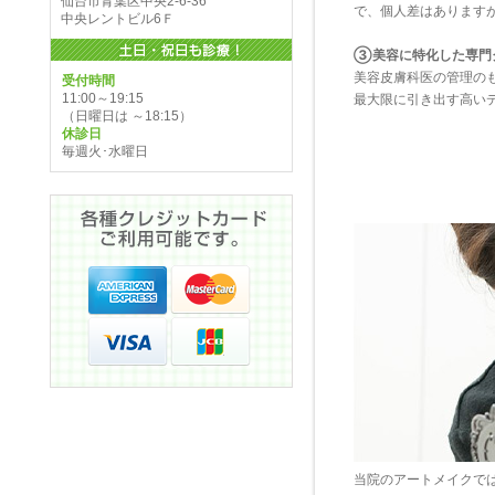
仙台市青葉区中央2-6-36
で、個人差はあります
中央レントビル6Ｆ
③美容に特化した専門
美容皮膚科医の管理の
受付時間
11:00～19:15
最大限に引き出す高い
（日曜日は ～18:15）
休診日
毎週火･水曜日
当院のアートメイクで