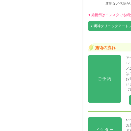
運動など代謝が
▼施術例はインスタでも紹
明神クリニックアートメイク
施術の流れ
ア
1
メ
は
ご予約
お
い
【
い
お
ドクター
ま