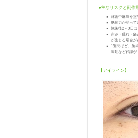
●主なリスクと副作
施術中麻酔を塗
抵抗力が弱って
施術後2～3日
赤み・腫れ・痛
が生じる場合が
1週間ほど、施
運動など代謝が
【アイライン】