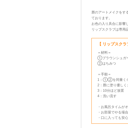
唇のアートメイクをす
ております。
お色の入り具合に影響
リップスクラブは専用
【 リップスクラ
＝材料＝
①ブラウンシュガー
②はちみつ
＝手順＝
1：①②を同量く
2：唇に塗り優しく
3：10分ほど放置
4：洗い流す
・お風呂タイムが
・お部屋でやる場
・口に入っても安