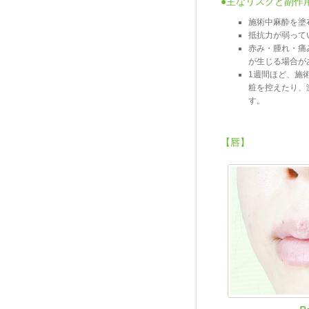
●主なリスクと副作
施術中麻酔を塗
抵抗力が弱って
赤み・腫れ・痛
が生じる場合が
1週間ほど、施
粧を控えたり、
す。
【唇】