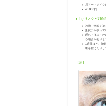
眉アートメイク(
40,000円
●主なリスクと副作
施術中麻酔を塗
抵抗力が弱って
腫れ・痛み・か
る場合がありま
1週間ほど、施
粧を控えたりし
【眉】