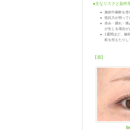
●主なリスクと副作
施術中麻酔を塗
抵抗力が弱って
赤み・腫れ・痛
が生じる場合が
1週間ほど、施
粧を控えたりし
【眉】