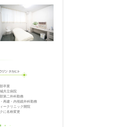
部卒業
城共立病院
部第二外科勤務
・再建・内視鏡外科勤務
ィークリニック開院
クに名称変更