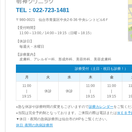
TEL：022-723-1481
〒980-0021 仙台市青葉区中央2-6-36 中央レントビル6Ｆ
【受付時間】
11:00～13:00／14:00～19:15（日曜～18:15）
【休診日】
毎週火・水曜日
【診療案内】
皮膚科、アレルギー科、形成外科、美容外科、美容皮膚科
診療受付（土日・祝日も診療！）
月
火
水
木
金
11:00
11:00
11:00
11
|
休診
休診
|
|
19:15
19:15
19:15
19
※急な休診や診療時間の変更もございますので
診療カレンダー
をご覧くだ
※当院は完全予約制となっております。ご来院の際は電話または
ＷＥＢ予
▼休日・夜間の急病診療所は仙台市のHPをご覧ください。
休日･夜間の急病診療所