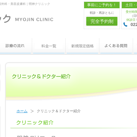
容外科・美容皮膚科｜明神クリニック
事前にご予約を！
土日・
受付時
初診・再診ともに
（日曜
休診日
完全予約制
02
ホーム
クリニック＆ドクター紹介